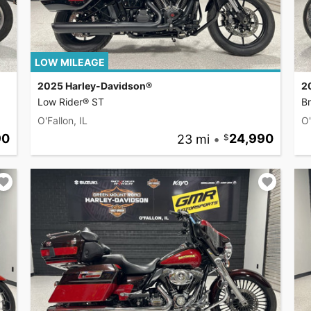
LOW MILEAGE
2025 Harley-Davidson®
2
Low Rider® ST
B
O'Fallon, IL
O'
90
23 mi
•
24,990