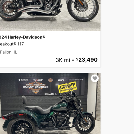
024 Harley-Davidson®
reakout® 117
Fallon, IL
3K mi
•
23,490