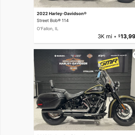
2022 Harley-Davidson®
Street Bob® 114
O'Fallon, IL
3K mi
•
13,9