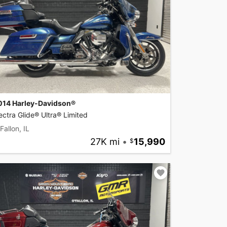
014 Harley-Davidson®
ectra Glide® Ultra® Limited
Fallon, IL
27K mi
•
15,990