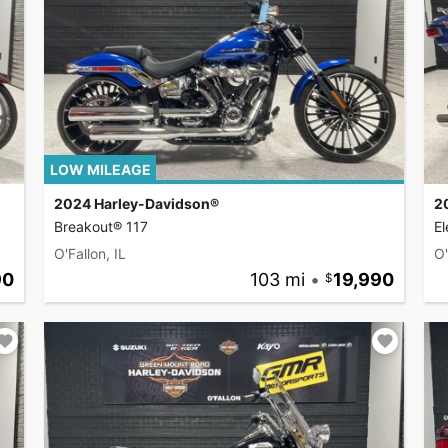
LOW MILEAGE
2024 Harley-Davidson®
2
Breakout® 117
El
O'Fallon, IL
O'
90
103 mi
•
19,990