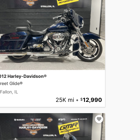
012 Harley-Davidson®
reet Glide®
Fallon, IL
25K mi
•
12,990