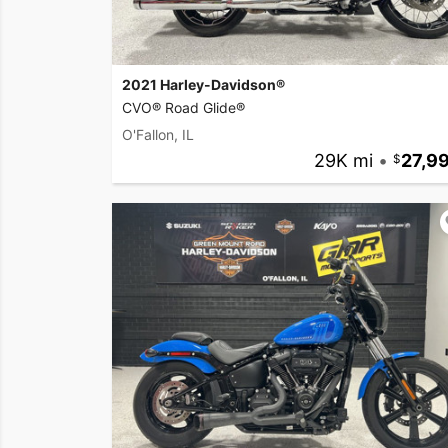
2021 Harley-Davidson®
CVO® Road Glide®
O'Fallon, IL
29K mi
•
27,9