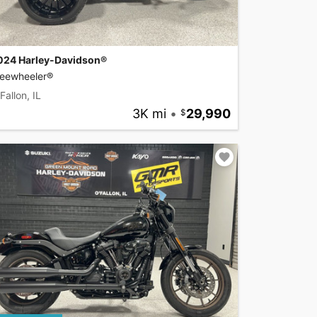
024 Harley-Davidson®
reewheeler®
Fallon, IL
3K mi
•
29,990