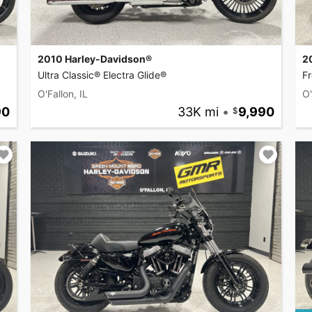
2010 Harley-Davidson®
2
Ultra Classic® Electra Glide®
F
O'Fallon, IL
O'
90
33K mi
•
9,990