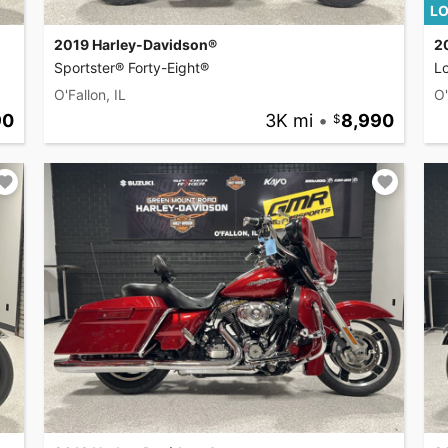
LO
2019 Harley-Davidson®
2
Sportster® Forty-Eight®
L
O'Fallon, IL
O'
90
3K mi
•
8,990